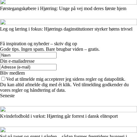
Førstegangskøbere i Hjørring: Unge på vej mod deres første hjem
Leg og læring i fokus: Hjørrings daginstitutioner styrker børns trivsel
Få inspiration og nyheder – skriv dig op
Gode tips. Ingen spam. Bare brugbar viden – gratis.
Din e-mailadresse
Bliv medlem
Ved at tilmelde mig accepterer jeg sidens regler og datapolitik.
Du kan altid afmelde dig med ét klik. Ved tilmelding godkender du
vores regler og håndtering af data.
Seneste
Kvindefodbold i vækst: Hjørring går forrest i dansk elitesport
Sol på taget og grønt i gården – sådan formes fremtidens byggeri i